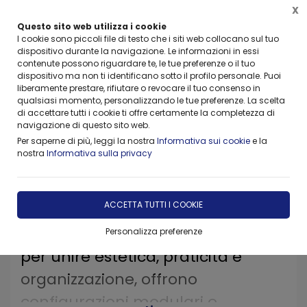
X
Questo sito web utilizza i cookie
I cookie sono piccoli file di testo che i siti web collocano sul tuo
dispositivo durante la navigazione. Le informazioni in essi
contenute possono riguardare te, le tue preferenze o il tuo
dispositivo ma non ti identificano sotto il profilo personale. Puoi
Home
Forniture
VISMARA ARREDO BEAUTY & SPA
Mobili T
liberamente prestare, rifiutare o revocare il tuo consenso in
qualsiasi momento, personalizzando le tue preferenze. La scelta
di accettare tutti i cookie ti offre certamente la completezza di
I mobili tecnici e funzionali
navigazione di questo sito web.
Vismara
sono soluzioni versatili e
Per saperne di più, leggi la nostra
Informativa sui cookie
e la
nostra
Informativa sulla privacy
intelligenti pensate per
ottimizzare ogni ambiente
ACCETTA TUTTI I COOKIE
professionale del settore estetico,
wellness e make-up. Progettati
Personalizza preferenze
per unire estetica, praticità e
organizzazione, offrono
configurazioni modulari e