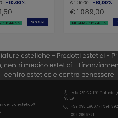
-10,00%
-10,00%
0
€ 1.210,00
4,50
€ 1.089,00
SCOPRI
LITÀ IMMEDIATA
DISPONIBILITÀ IMMEDIATA
ture estetiche - Prodotti estetici - Pr
e, centri medico estetici - Finanziame
centro estetico e centro benessere
V.le AFRICA 170 Catania 
95129
un centro estetico?
+39 095 2866771 Cell. 392
G
095 2866771