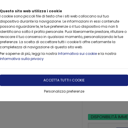
Questo sito web utilizza i cookie
I cookie sono piccoli file di testo che i siti web collocano sul tuo
dispositivo durante la navigazione. Le informazioni in essi contenute
possono riguardare te, le tue preferenze o il tuo dispositivo ma non ti
identificano sotto il profilo personale. Puoi liberamente prestare, rifiutare o
revocare il tuo consenso in qualsiasi momento, personalizzando le tue
CONSULTING
FORMAZIONE
FORNITURE
NOLEGGIO
preferenze. La scelta di accettare tutti i cookie ti offre certamente la
completezza di navigazione di questo sito web.
Per saperne di più, leggi la nostra
Informativa sui cookie
e la nostra
Informativa sulla privacy
i Tecnici e Funzionali Vismara
ACCETTA TUTTI I COOKIE
Mobile V
Personalizza preferenze
Earth
DISPONIBILITÀ IMM