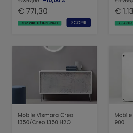
-10,00%
€ 857,00
€ 1.265
€ 771,30
€ 1.1
SCOPRI
DISPONIBILITÀ IMMEDIATA
DISPONIBI
Mobile Vismara Creo
Mobile
1350/Creo 1350 H2O
900