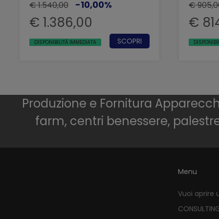
-10,00%
€ 1.540,00
€ 905,0
€ 1.386,00
€ 81
SCOPRI
DISPONIBILITÀ IMMEDIATA
DISPONIBI
Produzione e Fornitura Apparecchia
farm, centri benessere, palestr
Menu
Vuoi aprire 
CONSULTIN