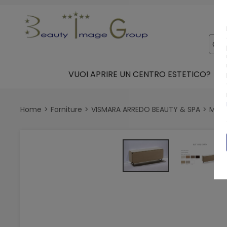
VUOI APRIRE UN CENTRO ESTETICO?
Home
Forniture
VISMARA ARREDO BEAUTY & SPA
Mobil