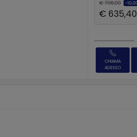
€ 706,00
-10,
€ 635,4
CHIAMA
ADESSO