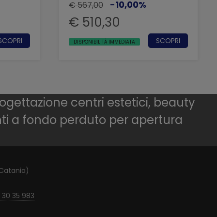
-10,00%
€ 567,00
€ 510,30
SCOPRI
SCOPRI
DISPONIBILITÀ IMMEDIATA
ogettazione centri estetici, beauty
nti a fondo perduto per apertura
(Catania)
 30 35 983