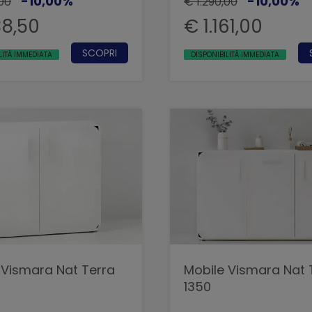
-10,00%
-10,00%
,00
€ 1.290,00
38,50
€ 1.161,00
SCOPRI
LITÀ IMMEDIATA
DISPONIBILITÀ IMMEDIATA
 Vismara Nat Terra
Mobile Vismara Nat 
1350