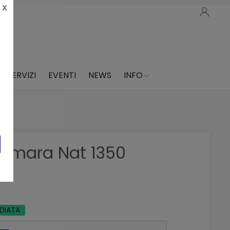
X
SERVIZI
EVENTI
NEWS
INFO
ismara Nat 1350
EDIATA