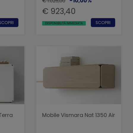
-10,00%
€ 1.026,00
€ 923,40
SCOPRI
SCOPRI
DISPONIBILITÀ IMMEDIATA
Terra
Mobile Vismara Nat 1350 Air