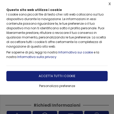
X
Questo sito web utilizza i cookie
I cookie sono piccoli file di testo che i siti web collocano sul tuo
dispositivo durante la navigazione. Le informazioni in essi
Home
Forniture
VISMARA ARREDO BEAUTY & SPA
Mobili Tecnici e Funzionali 
contenute possono riguardare te, le tue preferenze o il tuo
dispositivo ma non ti identificano sotto il profilo personale. Puoi
liberamente prestare, rifiutare o revocare il tuo consenso in
qualsiasi momento, personalizzando le tue preferenze. La scelta
di accettare tutti i cookie ti offre certamente la completezza di
Mobile Vismara Nat H2O
navigazione di questo sito web.
Per saperne di più, leggi la nostra
Informativa sui cookie
e la
nostra
Informativa sulla privacy
DISPONIBILITÀ IMMEDIATA
€ 415,00
-10,00%
ACCETTA TUTTI I COOKIE
€ 373,50
Personalizza preferenze
Richiedi Informazioni