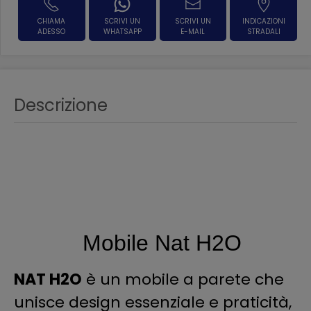
CHIAMA
SCRIVI UN
SCRIVI UN
INDICAZIONI
ADESSO
WHATSAPP
E-MAIL
STRADALI
Descrizione
Mobile Nat H2O
NAT H2O
è un mobile a parete che
unisce design essenziale e praticità,