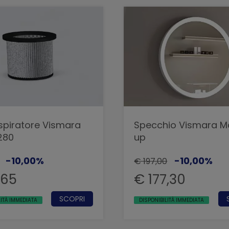
Aspiratore Vismara
Specchio Vismara M
280
up
-10,00%
-10,00%
€ 197,00
,65
€ 177,30
SCOPRI
LITÀ IMMEDIATA
DISPONIBILITÀ IMMEDIATA