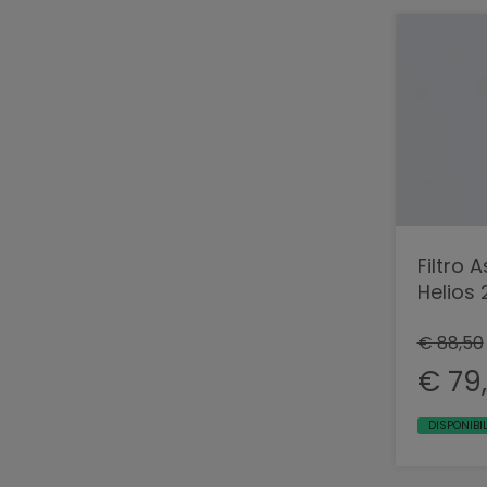
Filtro 
Helios 
€ 88,50
€ 79
DISPONIBI