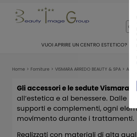
VUOI APRIRE UN CENTRO ESTETICO?
Home
Forniture
VISMARA ARREDO BEAUTY & SPA
Acce
Gli accessori e le sedute Vismara
co
all’estetica e al benessere. Dalle s
supporti e complementi, ogni elemen
movimento durante i trattamenti.
Realizzati con materiali di alta qual