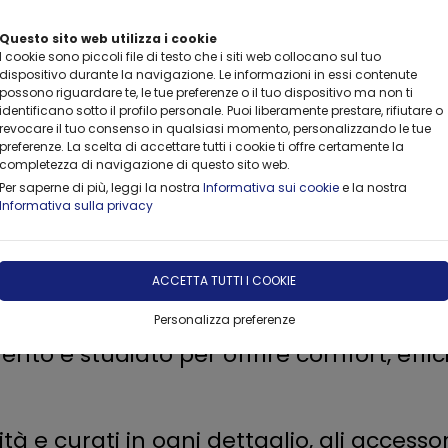
Questo sito web utilizza i cookie
I cookie sono piccoli file di testo che i siti web collocano sul tuo
dispositivo durante la navigazione. Le informazioni in essi contenute
possono riguardare te, le tue preferenze o il tuo dispositivo ma non ti
identificano sotto il profilo personale. Puoi liberamente prestare, rifiutare o
revocare il tuo consenso in qualsiasi momento, personalizzando le tue
CONSULTING
FORMAZIONE
FORNITURE
NOLEGGIO
preferenze. La scelta di accettare tutti i cookie ti offre certamente la
completezza di navigazione di questo sito web.
Per saperne di più, leggi la nostra
Informativa sui cookie
e la nostra
Informativa sulla privacy
ssori e Sedute Vismara
ACCETTA TUTTI I COOKIE
mpletano con stile e funzionalità ogni
edute ergonomiche per operatori agli sgabe
Personalizza preferenze
to è studiato per offrire comfort, effi
ità e curati in ogni dettaglio, gli accesso