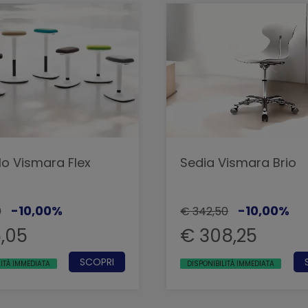
lo Vismara Flex
Sedia Vismara Brio
-10,00%
-10,00%
0
€ 342,50
5,05
€ 308,25
SCOPRI
LITÀ IMMEDIATA
DISPONIBILITÀ IMMEDIATA