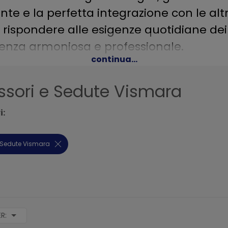
nte e la perfetta integrazione con le alt
r rispondere alle esigenze quotidiane dei 
rienza armoniosa e professionale.
continua...
ssori e Sedute Vismara
i:
e Sedute Vismara
ER: