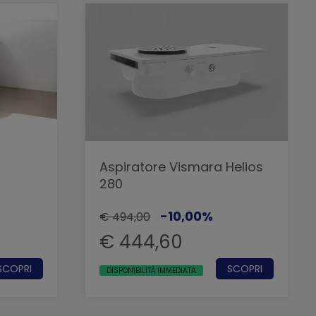
Aspiratore Vismara Helios
280
-10,00%
€ 494,00
€ 444,60
SCOPRI
SCOPRI
DISPONIBILITÀ IMMEDIATA