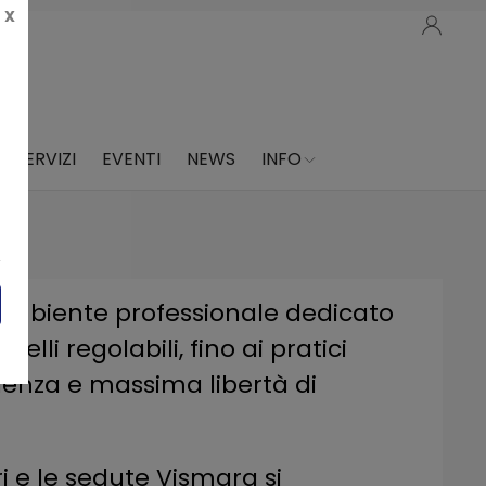
X
SERVIZI
EVENTI
NEWS
INFO
 ambiente professionale dedicato
lli regolabili, fino ai pratici
cienza e massima libertà di
ri e le sedute Vismara si