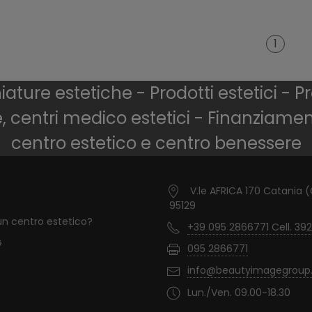
1
ture estetiche - Prodotti estetici - Pr
e, centri medico estetici - Finanziame
centro estetico e centro benessere
V.le AFRICA 170 Catania 
95129
un centro estetico?
+39 095 2866771 Cell. 392
G
095 2866771
info@beautyimagegroup.
Lun./Ven. 09.00-18.30