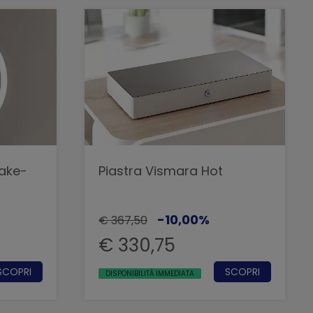
ake-
Piastra Vismara Hot
-10,00%
€ 367,50
€ 330,75
SCOPRI
SCOPRI
DISPONIBILITÀ IMMEDIATA