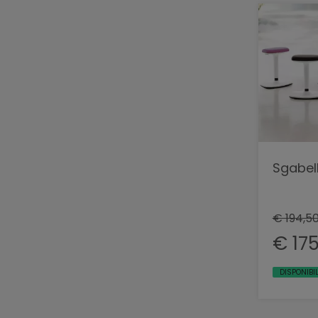
Sgabel
€ 194,5
€ 17
DISPONIBI