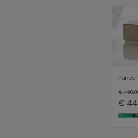
Panca 
€ 490,0
€ 44
DISPONIBI