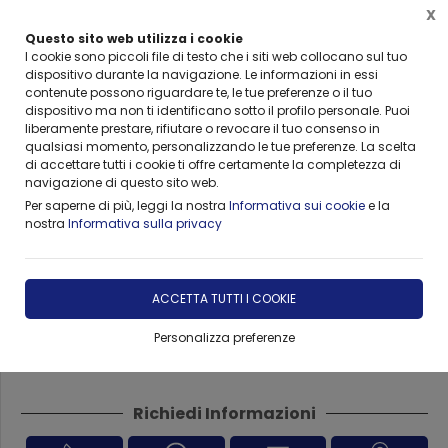
X
Questo sito web utilizza i cookie
I cookie sono piccoli file di testo che i siti web collocano sul tuo
dispositivo durante la navigazione. Le informazioni in essi
Home
Forniture
VISMARA ARREDO BEAUTY & SPA
Accessori e Sedute Vismara
contenute possono riguardare te, le tue preferenze o il tuo
dispositivo ma non ti identificano sotto il profilo personale. Puoi
liberamente prestare, rifiutare o revocare il tuo consenso in
qualsiasi momento, personalizzando le tue preferenze. La scelta
di accettare tutti i cookie ti offre certamente la completezza di
Aspiratore Vismara Helios 280
navigazione di questo sito web.
Per saperne di più, leggi la nostra
Informativa sui cookie
e la
nostra
Informativa sulla privacy
DISPONIBILITÀ IMMEDIATA
€ 494,00
-10,00%
ACCETTA TUTTI I COOKIE
€ 444,60
Personalizza preferenze
Richiedi Informazioni