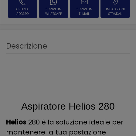
CHIAMA
SCRIVI UN
SCRIVI UN
INDICAZIONI
ADESSO
WHATSAPP
E-MAIL
STRADALI
Descrizione
Aspiratore Helios 280
Helios
280 è la soluzione ideale per
mantenere la tua postazione