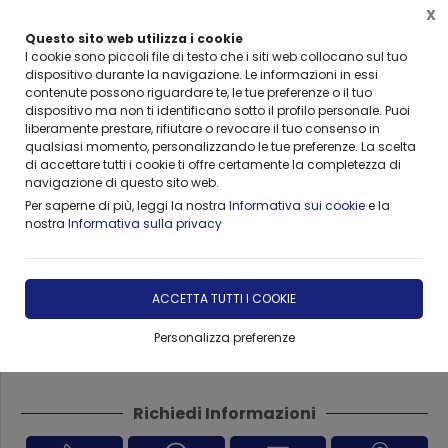
X
Questo sito web utilizza i cookie
I cookie sono piccoli file di testo che i siti web collocano sul tuo
dispositivo durante la navigazione. Le informazioni in essi
Home
Forniture
VISMARA ARREDO BEAUTY & SPA
Accessori e Sedute Vismara
contenute possono riguardare te, le tue preferenze o il tuo
dispositivo ma non ti identificano sotto il profilo personale. Puoi
liberamente prestare, rifiutare o revocare il tuo consenso in
qualsiasi momento, personalizzando le tue preferenze. La scelta
di accettare tutti i cookie ti offre certamente la completezza di
Piastra Vismara Hot
navigazione di questo sito web.
Per saperne di più, leggi la nostra
Informativa sui cookie
e la
nostra
Informativa sulla privacy
DISPONIBILITÀ IMMEDIATA
€ 367,50
-10,00%
ACCETTA TUTTI I COOKIE
€ 330,75
Personalizza preferenze
Richiedi Informazioni