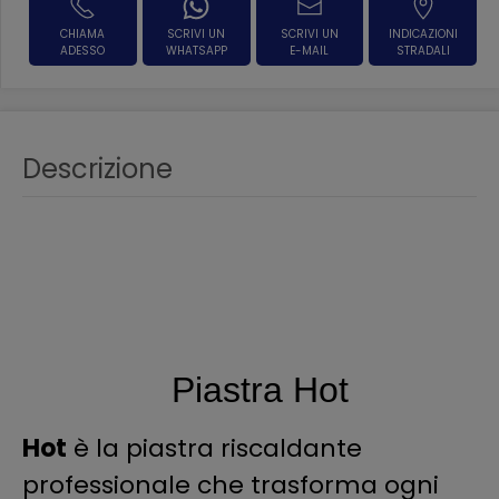
CHIAMA
SCRIVI UN
SCRIVI UN
INDICAZIONI
ADESSO
WHATSAPP
E-MAIL
STRADALI
Descrizione
Piastra Hot
Hot
è la piastra riscaldante
professionale che trasforma ogni