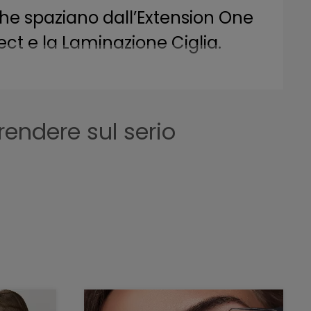
che spaziano dall’Extension One
ect e la Laminazione Ciglia.
to, con un metodo collaudato che
rienza formativa su misura, per
endere sul serio