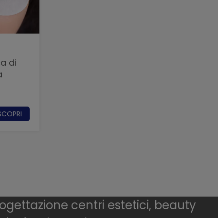
a di
a
SCOPRI
ogettazione centri estetici, beauty