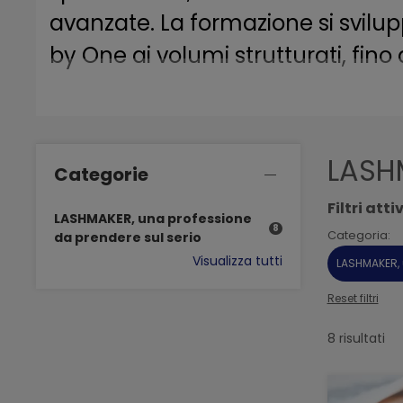
avanzate. La formazione si svilu
by One ai volumi strutturati, fino
Ogni corso è progettato per risp
punta a risultati concreti, profe
LASHM
chi ambisce a distinguersi davver
Categorie
Filtri attiv
LASHMAKER, una professione
8
Categoria:
da prendere sul serio
Visualizza tutti
LASHMAKER, 
Reset filtri
8 risultati