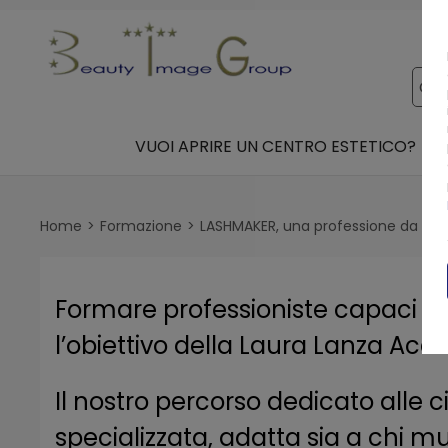
VUOI APRIRE UN CENTRO ESTETICO?
Home
Formazione
LASHMAKER, una professione da pren
Formare professioniste capaci di 
l’obiettivo della Laura Lanza Ac
Il nostro percorso dedicato alle
specializzata, adatta sia a chi mu