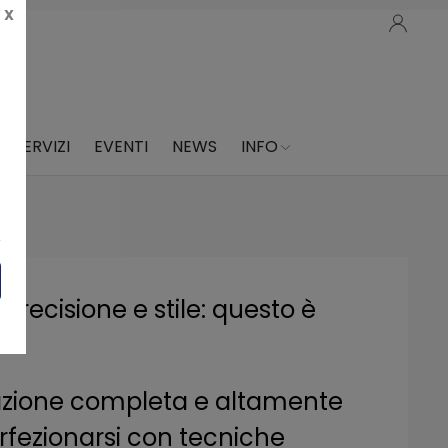
X
SERVIZI
EVENTI
NEWS
INFO
precisione e stile: questo è
arazione completa e altamente
erfezionarsi con tecniche