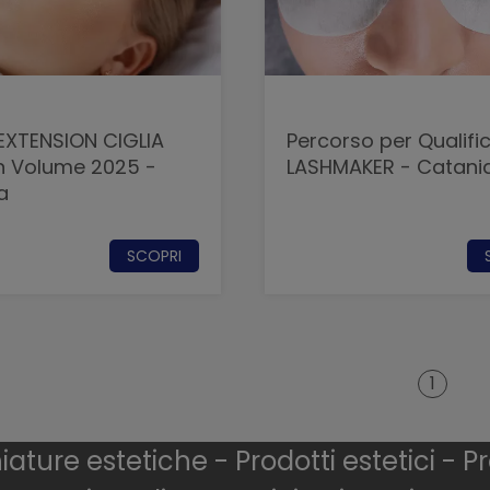
EXTENSION CIGLIA
Percorso per Qualific
n Volume 2025 -
LASHMAKER - Catani
a
SCOPRI
1
ture estetiche - Prodotti estetici - Pr