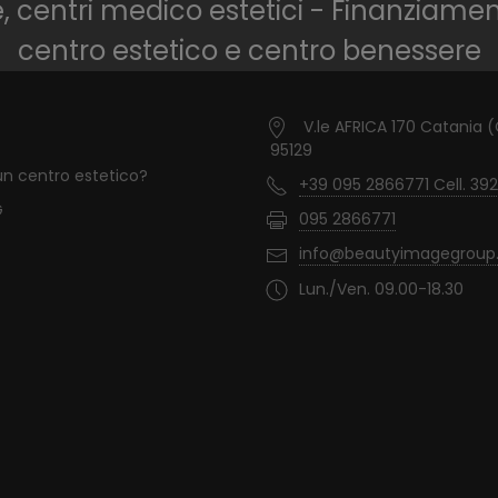
e, centri medico estetici - Finanziame
centro estetico e centro benessere
V.le AFRICA 170 Catania 
95129
un centro estetico?
+39 095 2866771 Cell. 392
G
095 2866771
info@beautyimagegroup.
Lun./Ven. 09.00-18.30