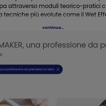
ppa attraverso moduli teorico-pratici 
 a tecniche più evolute come il Wet Eff
ondere alle esigenze reali del merca
continua...
ssionalità e crescita continua. Un'espe
AKER, una professione da pr
o nel settore.
i:
una professione da prendere sul serio