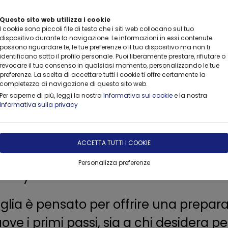
Questo sito web utilizza i cookie
I cookie sono piccoli file di testo che i siti web collocano sul tuo
dispositivo durante la navigazione. Le informazioni in essi contenute
possono riguardare te, le tue preferenze o il tuo dispositivo ma non ti
identificano sotto il profilo personale. Puoi liberamente prestare, rifiutare o
revocare il tuo consenso in qualsiasi momento, personalizzando le tue
CONSULTING
FORMAZIONE
FORNITURE
NOLEGGIO
preferenze. La scelta di accettare tutti i cookie ti offre certamente la
completezza di navigazione di questo sito web.
Per saperne di più, leggi la nostra
Informativa sui cookie
e la nostra
Informativa sulla privacy
dere sul serio
ACCETTA TUTTI I COOKIE
valorizzare ogni sguardo con tecnica, 
Personalizza preferenze
ademy.
 ciglia è pensato per offrire una prep
ove i primi passi, sia a chi desidera p