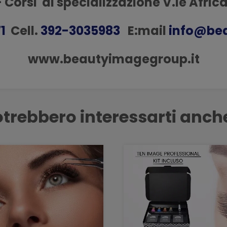
 Corsi di specializzazione V.le Afric
1
Cell.
392-3035983
E:mail
info@bea
www.beautyimagegroup.it
trebbero interessarti anch