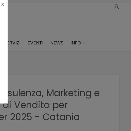
X
SERVIZI
EVENTI
NEWS
INFO
nsulenza, Marketing e
 di Vendita per
r 2025 - Catania