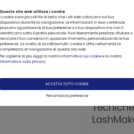
Questo sito web utilizza i cookie
I cookie sono piccoli file di testo che i siti web collocano sul tuo
dispositivo durante la navigazione. Le informazioni in essi contenute
possono riguardare te, le tue preferenze o il tuo dispositivo ma non ti
identificano sotto il profilo personale. Puoi liberamente prestare, rifiutare o
revocare il tuo consenso in qualsiasi momento, personalizzando le tue
CONSULTING
FORMAZIONE
FORNITURE
NOLEGGIO
preferenze. La scelta di accettare tutti i cookie ti offre certamente la
completezza di navigazione di questo sito web.
Per saperne di più, leggi la nostra
Informativa sui cookie
e la nostra
Informativa sulla privacy
dere sul serio
ACCETTA TUTTI I COOKIE
Corso Co
Personalizza preferenze
Tecniche
LashMake