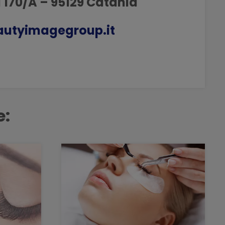
a 170/A – 95129 Catania
utyimagegroup.it
e: