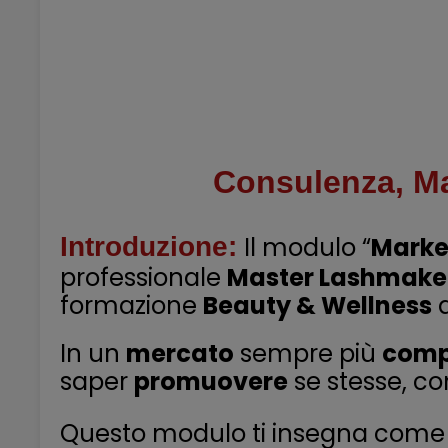
Consulenza, Ma
Introduzione:
Il modulo “
Market
professionale
Master Lashmake
formazione
Beauty & Wellness
d
In un
mercato
sempre più
comp
saper
promuovere
se stesse, co
Questo modulo ti insegna come t