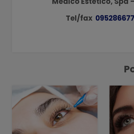
Medico Estetico, Spa –
Tel/fax
095286677
Po