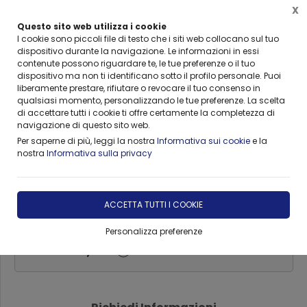
X
Questo sito web utilizza i cookie
I cookie sono piccoli file di testo che i siti web collocano sul tuo
dispositivo durante la navigazione. Le informazioni in essi
Home
Forniture
VISMARA ARREDO BEAUTY & SPA
Lettini Massaggio Vismara
contenute possono riguardare te, le tue preferenze o il tuo
dispositivo ma non ti identificano sotto il profilo personale. Puoi
liberamente prestare, rifiutare o revocare il tuo consenso in
qualsiasi momento, personalizzando le tue preferenze. La scelta
di accettare tutti i cookie ti offre certamente la completezza di
Lettino Vismara The Ben/The
navigazione di questo sito web.
Ben Mover
Per saperne di più, leggi la nostra
Informativa sui cookie
e la
nostra
Informativa sulla privacy
DISPONIBILITÀ IMMEDIATA
ACCETTA TUTTI I COOKIE
€ 3.079,00
-10,00%
Personalizza preferenze
€ 2.771,10