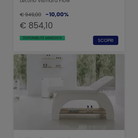
Lettino Vismara Flow
-10,00%
€ 949,00
€ 854,10
DISPONIBILITÀ IMMEDIATA
SCOPRI