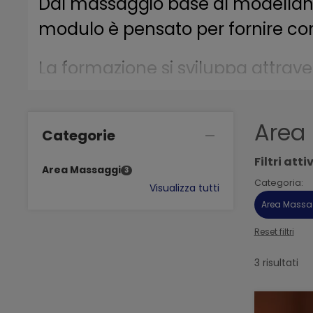
Dal massaggio base al modellante, 
modulo è pensato per fornire co
La formazione si sviluppa attrave
acquisire sicurezza nei gesti, pr
persona.
Area
Categorie
Un’esperienza formativa evolutiv
Filtri attiv
Area Massaggi
3
professionalità e autenticità.
Categoria:
Visualizza tutti
Area Mass
Reset filtri
3 risultati