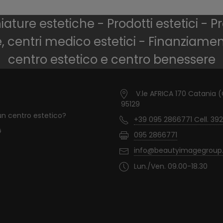
ture estetiche - Prodotti estetici - Pr
e, centri medico estetici - Finanziame
centro estetico e centro benessere
V.le AFRICA 170 Catania 
95129
un centro estetico?
+39 095 2866771 Cell. 392
G
095 2866771
info@beautyimagegroup.
Lun./Ven. 09.00-18.30