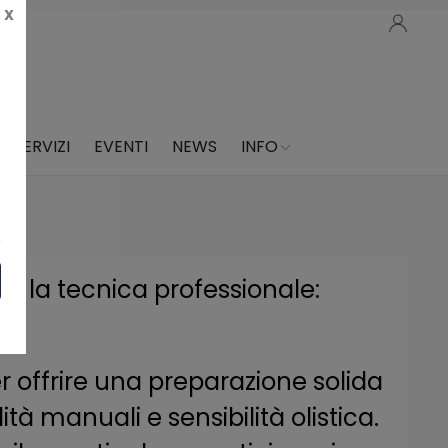
X
SERVIZI
EVENTI
NEWS
INFO
e e la tecnica professionale:
r offrire una preparazione solida
à manuali e sensibilità olistica.