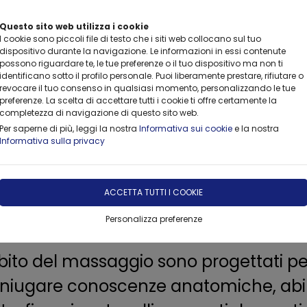
Questo sito web utilizza i cookie
I cookie sono piccoli file di testo che i siti web collocano sul tuo
dispositivo durante la navigazione. Le informazioni in essi contenute
possono riguardare te, le tue preferenze o il tuo dispositivo ma non ti
identificano sotto il profilo personale. Puoi liberamente prestare, rifiutare o
revocare il tuo consenso in qualsiasi momento, personalizzando le tue
CONSULTING
FORMAZIONE
FORNITURE
NOLEGGIO
preferenze. La scelta di accettare tutti i cookie ti offre certamente la
completezza di navigazione di questo sito web.
Per saperne di più, leggi la nostra
Informativa sui cookie
e la nostra
Informativa sulla privacy
ACCETTA TUTTI I COOKIE
 e mente attraverso il tocco consapevol
Lanza Academy per l’Area Massaggi.
Personalizza preferenze
ambito del massaggio sono progettati pe
coniugare conoscenze anatomiche, abilit