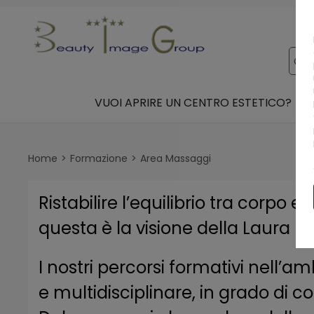
VUOI APRIRE UN CENTRO ESTETICO?
Home
Formazione
Area Massaggi
Ristabilire l’equilibrio tra corpo
questa è la visione della Laura 
I nostri percorsi formativi nell’
e multidisciplinare, in grado di 