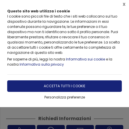
X
Questo sito web utilizza i cookie
I cookie sono piccoli file di testo che i siti web collocano sul tuo
dispositivo durante la navigazione. Le informazioni in essi
contenute possono riguardare te, le tue preferenze o il tuo
Home
Formazione
Area Make-up
dispositivo ma non ti identificano sotto il profilo personale. Puoi
liberamente prestare, rifiutare o revocare il tuo consenso in
qualsiasi momento, personalizzando le tue preferenze. La scelta
di accettare tutti i cookie ti offre certamente la completezza di
navigazione di questo sito web.
Per saperne di più, leggi la nostra
Informativa sui cookie
e la
nostra
Informativa sulla privacy
Corso di Make-Up Giorno e
Sera Catania Sicilia
ACCETTA TUTTI I COOKIE
Personalizza preferenze
DISPONIBILE
Richiedi Informazioni