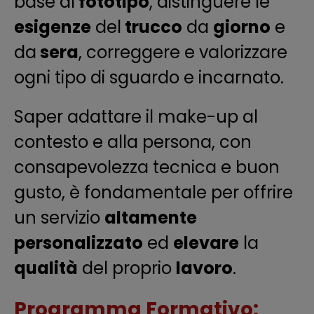
base al
fototipo
, distinguere le
esigenze
del
trucco
da
giorno
e
da
sera
, correggere e valorizzare
ogni tipo di sguardo e incarnato.
Saper adattare il make-up al
contesto e alla persona, con
consapevolezza tecnica e buon
gusto, è fondamentale per offrire
un servizio
altamente
personalizzato
ed
elevare
la
qualità
del proprio
lavoro
.
Programma Formativo: