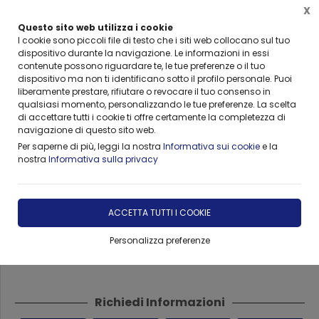
X
Questo sito web utilizza i cookie
I cookie sono piccoli file di testo che i siti web collocano sul tuo
dispositivo durante la navigazione. Le informazioni in essi
contenute possono riguardare te, le tue preferenze o il tuo
Home
CONSULTING
SELEZIONE PERSONALE
dispositivo ma non ti identificano sotto il profilo personale. Puoi
liberamente prestare, rifiutare o revocare il tuo consenso in
qualsiasi momento, personalizzando le tue preferenze. La scelta
di accettare tutti i cookie ti offre certamente la completezza di
navigazione di questo sito web.
Per saperne di più, leggi la nostra
Informativa sui cookie
e la
nostra
Informativa sulla privacy
Finanziamenti 100% con fondo
perduto 2024-2025
ACCETTA TUTTI I COOKIE
Personalizza preferenze
DISPONIBILE
Richiedi Informazioni